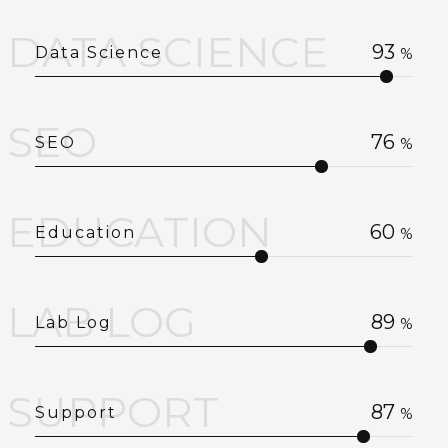
DATA SCIENCE
93
Data Science
%
SEO
76
SEO
%
EDUCATION
60
Education
%
LAB LOG
89
Lab Log
%
SUPPORT
87
Support
%